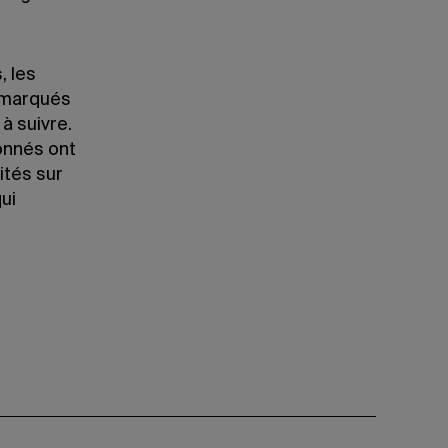
, les
démarqués
à suivre.
onnés ont
ités sur
ui