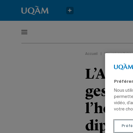
Accueil
|
Vie universitaire
L’Asso
Préfére
gestio
Nous util
permetten
l’hôte
vidéo, d’
votre cho
diplôm
Préfé