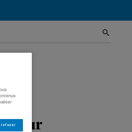
nous
contenus
e ses
naliser
sadeur
 refuser