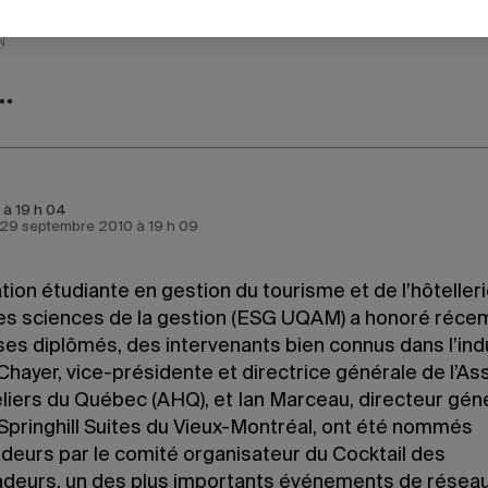
N
0 à 19 h 04
e 29 septembre 2010 à 19 h 09
tion étudiante en gestion du tourisme et de l’hôteller
des sciences de la gestion (ESG UQAM) a honoré réc
es diplômés, des intervenants bien connus dans l’indu
Chayer, vice-présidente et directrice générale de l’As
liers du Québec (AHQ), et Ian Marceau, directeur gén
 Springhill Suites du Vieux-Montréal, ont été nommés
eurs par le comité organisateur du Cocktail des
eurs, un des plus importants événements de résea