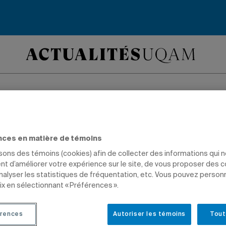
ciation étudiante en
nces en matière de témoins
n du tourisme et de
isons des témoins (cookies) afin de collecter des informations qui 
t d’améliorer votre expérience sur le site, de vous proposer des 
llerie nomme deux d
analyser les statistiques de fréquentation, etc. Vous pouvez person
ix en sélectionnant « Préférences ».
és au titre d’ambas
rences
Autoriser les témoins
Tout