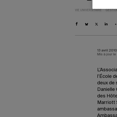
VIE UNIVERSITAIRE
GESTIO
13 avril 201
Mis à jour l
L’Associa
l’École 
deux de s
Danielle 
des Hôte
Marriott
ambassad
Ambassad