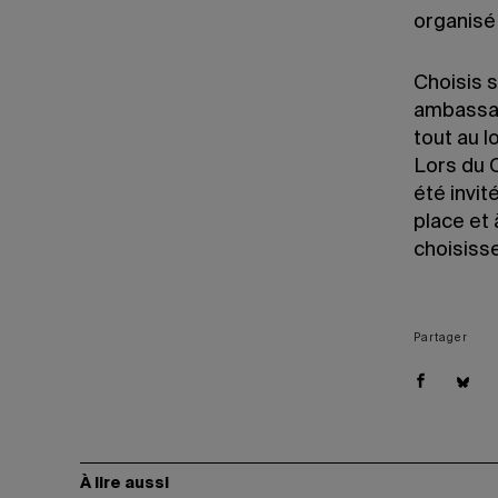
organisé 
Choisis s
ambassad
tout au l
Lors du 
été invit
place et 
choisisse
Partager
À lire aussi