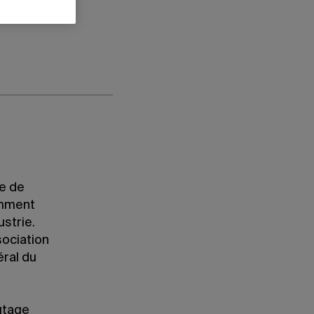
ie de
emment
strie.
sociation
éral du
utage