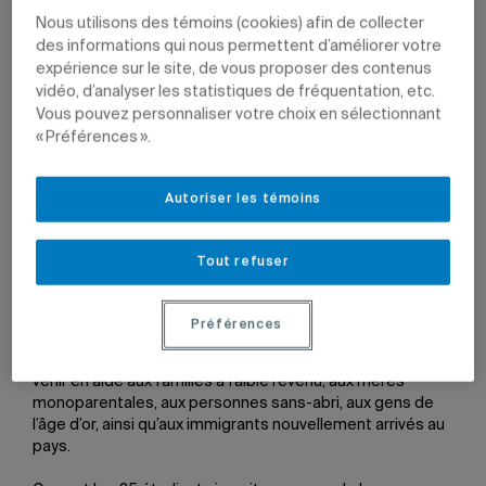
Nous utilisons des témoins (cookies) afin de collecter
des informations qui nous permettent d’améliorer votre
expérience sur le site, de vous proposer des contenus
En ce monde rien n’est certain, à
part la mort et les impôts…
vidéo, d’analyser les statistiques de fréquentation, etc.
mais vous pouvez obtenir de l’aide à l’ESG UQAM!
Bien sûr,
Vous pouvez personnaliser votre choix en sélectionnant
nous avons modifié légèrement la célèbre maxime de
« Préférences ».
l’écrivain, physicien et diplomate américain Benjamin
Franklin, et non, l’ESG UQAM ne possède pas le secret de
la vie éternelle. En revanche, les étudiants en sciences
Autoriser les témoins
comptables sont heureux de mettre leur savoir-faire à la
disposition du grand public lors de la 25e édition de la
Clinique d’impôt de l’ESG UQAM, qui aura lieu les samedi
Tout refuser
et dimanche 27 et 28 mars prochain, de 9 h à 17 h, au rez-
de-chaussée du pavillon J.-A.-DeSève.
Préférences
Cette activité, qui est en fait un cours-projet dans le
cadre du baccalauréat en sciences comptables, vise à
venir en aide aux familles à faible revenu, aux mères
monoparentales, aux personnes sans-abri, aux gens de
l’âge d’or, ainsi qu’aux immigrants nouvellement arrivés au
pays.