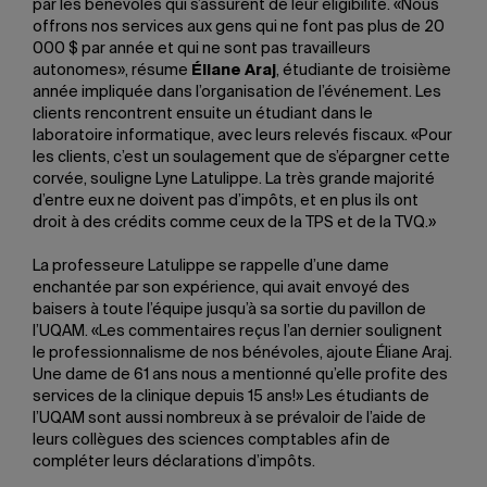
par les bénévoles qui s’assurent de leur éligibilité. «Nous
offrons nos services aux gens qui ne font pas plus de 20
000 $ par année et qui ne sont pas travailleurs
autonomes», résume
Éliane Araj
, étudiante de troisième
année impliquée dans l’organisation de l’événement. Les
clients rencontrent ensuite un étudiant dans le
laboratoire informatique, avec leurs relevés fiscaux. «Pour
les clients, c’est un soulagement que de s’épargner cette
corvée, souligne Lyne Latulippe. La très grande majorité
d’entre eux ne doivent pas d’impôts, et en plus ils ont
droit à des crédits comme ceux de la TPS et de la TVQ.»
La professeure Latulippe se rappelle d’une dame
enchantée par son expérience, qui avait envoyé des
baisers à toute l’équipe jusqu’à sa sortie du pavillon de
l’UQAM. «Les commentaires reçus l’an dernier soulignent
le professionnalisme de nos bénévoles, ajoute Éliane Araj.
Une dame de 61 ans nous a mentionné qu’elle profite des
services de la clinique depuis 15 ans!» Les étudiants de
l’UQAM sont aussi nombreux à se prévaloir de l’aide de
leurs collègues des sciences comptables afin de
compléter leurs déclarations d’impôts.