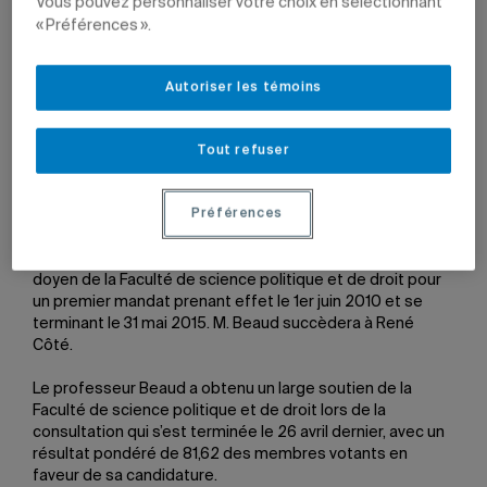
Vous pouvez personnaliser votre choix en sélectionnant
« Préférences ».
26 mai 2010 à 14 h 05
Mis à jour le 30 septembre 2010 à 14 h 09
Autoriser les témoins
Photo : François L. Delagrave.”
Tout refuser
href=”/upload/images/nouvelles/Beaud_JP.jpg”>
Préférences
À sa séance régulière du 25 mai dernier, le Conseil
d’administration de l’UQAM a nommé Jean-Pierre Beaud
doyen de la Faculté de science politique et de droit pour
un premier mandat prenant effet le 1er juin 2010 et se
terminant le 31 mai 2015. M. Beaud succèdera à René
Côté.
Le professeur Beaud a obtenu un large soutien de la
Faculté de science politique et de droit lors de la
consultation qui s’est terminée le 26 avril dernier, avec un
résultat pondéré de 81,62 des membres votants en
faveur de sa candidature.