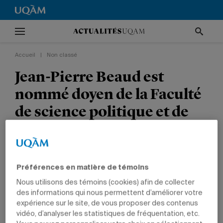
Accueil
|
Non classé
Jean-Pierre Beaud est
nommé doyen de la Faculté
de science politique et de
droit
NON CLASSÉ
NOUVELLES INSTITUTIONNELLES
NOMINATIONS
FONDATION DE L'UQAM
POLITIQUE ET DROIT
Préférences en matière de témoins
Nous utilisons des témoins (cookies) afin de collecter
des informations qui nous permettent d’améliorer votre
expérience sur le site, de vous proposer des contenus
vidéo, d’analyser les statistiques de fréquentation, etc.