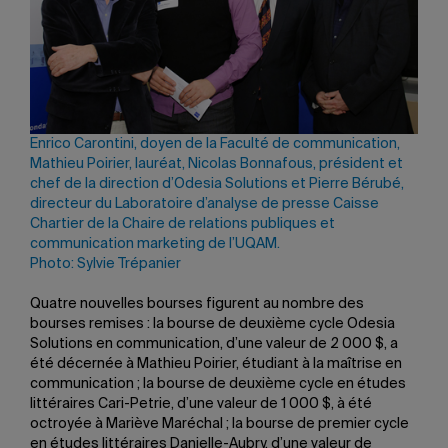
Enrico Carontini, doyen de la Faculté de communication,
Mathieu Poirier, lauréat, Nicolas Bonnafous, président et
chef de la direction d’Odesia Solutions et Pierre Bérubé,
directeur du Laboratoire d’analyse de presse Caisse
Chartier de la Chaire de relations publiques et
communication marketing de l’UQAM.
Photo: Sylvie Trépanier
Quatre nouvelles bourses figurent au nombre des
bourses remises : la bourse de deuxième cycle Odesia
Solutions en communication, d’une valeur de 2 000 $, a
été décernée à Mathieu Poirier, étudiant à la maîtrise en
communication ; la bourse de deuxième cycle en études
littéraires Cari-Petrie, d’une valeur de 1 000 $, à été
octroyée à Mariève Maréchal ; la bourse de premier cycle
en études littéraires Danielle-Aubry, d’une valeur de