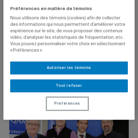
Préférences en matière de témoins
Nous utilisons des témoins (cookies) afin de collecter
16 décembre 2010 à 17 h 12
des informations qui nous permettent d’améliorer votre
Mis à jour le 7 juin 2022 à 12 h 28
expérience sur le site, de vous proposer des contenus
vidéo, d’analyser les statistiques de fréquentation, etc.
Vous pouvez personnaliser votre choix en sélectionnant
« Préférences ».
La Fondation de l’UQAM a remis, le 14 décembre dernier,
61 bourses d’excellence de premier, deuxième et
troisième cycles, à des étudiants de la Faculté des arts et
Autoriser les témoins
de la Faculté de communication. La valeur totale de ces
bourses, attribuées à l’issue du concours de l’automne
2010, s’élève à 98 050 $.
Tout refuser
Photo: Sylvie Trépanier” rel=”shadowbox”>
Préférences