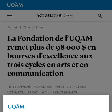
Accueil
|
Têtes d'affiche
La Fondation de l’UQAM
remet plus de 98 000 $ en
bourses d’excellence aux
trois cycles en arts et en
communication
TÊTES D'AFFICHE
NON CLASSÉ
PRIX ET DISTINCTIONS
FONDATION DE L'UQAM
ARTS
COMMUNICATION