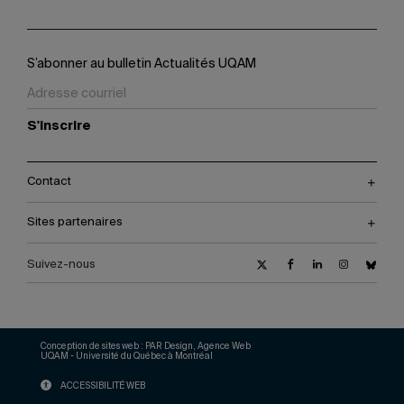
S’abonner au bulletin Actualités UQAM
S'inscrire
Contact
Sites partenaires
Suivez-nous
Conception de sites web :
PAR Design, Agence Web
UQAM - Université du Québec à Montréal
ACCESSIBILITÉ WEB