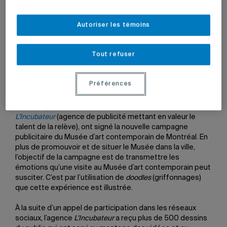
Autoriser les témoins
15 octobre 2010 à 5 h 10
Mis à jour le 21 octobre 2010 à 18 h 10
Tout refuser
Photo : Allessandra Rigano”>
Préférences
Des finissants du baccalauréat en communication
marketing de l’UQAM, regroupés dans le collectif étudiant
L’Incubateur
(agence de publicité mettant en valeur le
talent de la relève), ont signé la nouvelle campagne
publicitaire du Musée d’art contemporain de Montréal. En
plus de promouvoir et de situer le Musée dans la ville,
l’objectif de la campagne est de transmettre les
émotions qu’une visite au Musée d’art contemporain peut
susciter. C’est par l’utilisation de
doodles
(griffonnages)
que cette expérience est illustrée.
À la suite d’un appel de participation dans les réseaux
sociaux, l’agence
L’Incubateur
a reçu plus de 500 dessins