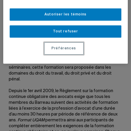
Autoriser les témoins
9 août 2010 à 18 h 08
Mis à jour le 30 septembre 2010 à 18 h 09
Tout refuser
Le Département des sciences juridiques offrira, dès
Préférences
l’automne 2010,
Format UQAM
, une formation continue de
2e cycle accessible, novatrice et interactive, à l’intention
des membres du Barreau. Offerte sous forme de
séminaires, cette formation sera proposée dans les
domaines du droit du travail, du droit privé et du droit
pénal.
Depuis le 1er avril 2009, le Règlement sur la formation
continue obligatoire des avocats exige que tous les
membres du Barreau suivent des activités de formation
liées à l’exercice de la profession d’avocat d’une durée
d’au moins 30 heures par période de référence de deux
ans.
Format UQAM
permettra ainsi aux participants de
compléter entièrement les exigences de la formation