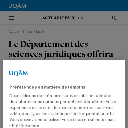
Accueil
|
Non classé
Le Département des
sciences juridiques offrira
cet automne de la
formation continue aux
membres du Barreau
Préférences en matière de témoins
Nous utilisons des témoins (cookies) afin de collecter
NON CLASSÉ
POLITIQUE ET DROIT
des informations qui nous permettent d’améliorer votre
expérience sur le site, de vous proposer des contenus
vidéo, d’analyser les statistiques de fréquentation, etc.
Vous pouvez personnaliser votre choix en sélectionnant
« Préférences ».