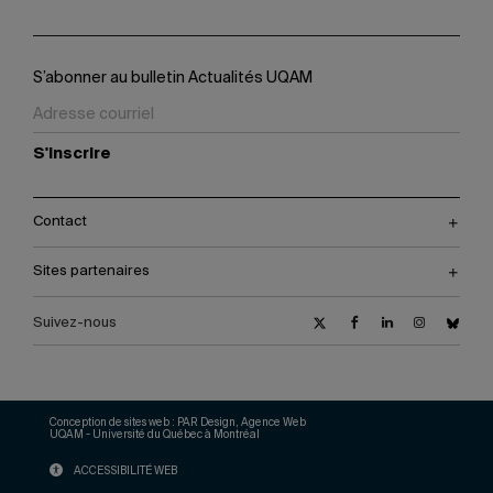
S’abonner au bulletin Actualités UQAM
S'inscrire
Contact
Sites partenaires
Suivez-nous
Conception de sites web :
PAR Design, Agence Web
UQAM - Université du Québec à Montréal
ACCESSIBILITÉ WEB