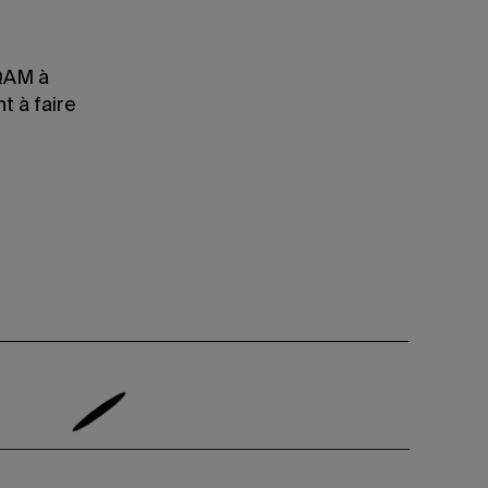
UQAM à
t à faire