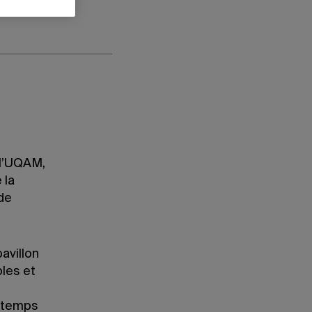
 l’UQAM,
 la
 de
avillon
les et
u temps