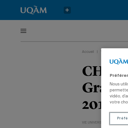
Accueil
|
Vie universitaire
CHOQ.F
Préfére
Grande
Nous util
permetten
vidéo, d’
2010
votre cho
Préfé
VIE UNIVERSITAIRE