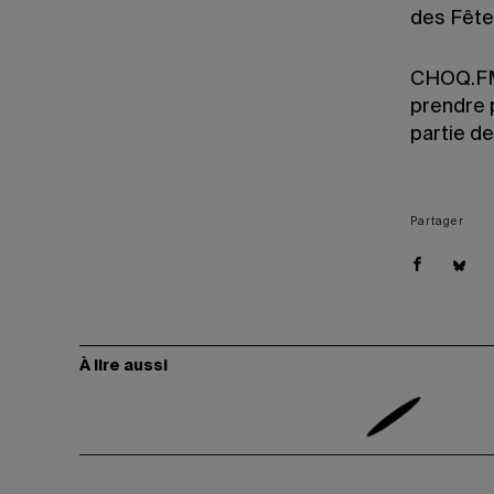
des Fête
CHOQ.FM 
prendre p
partie de
Partager
À lire aussi