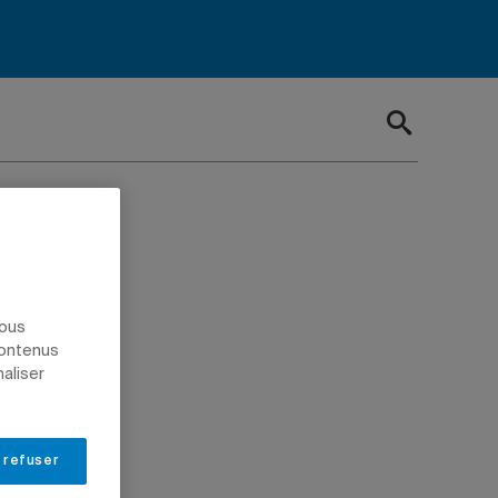
a
dias
nous
contenus
naliser
 refuser