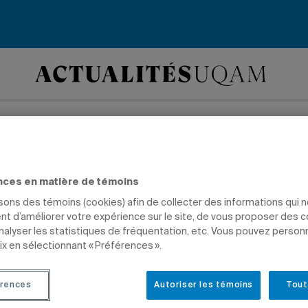
M, partenaire de l
nces en matière de témoins
 Guignolée des mé
isons des témoins (cookies) afin de collecter des informations qui 
t d’améliorer votre expérience sur le site, de vous proposer des 
analyser les statistiques de fréquentation, etc. Vous pouvez person
ix en sélectionnant « Préférences ».
rences
Autoriser les témoins
Tout