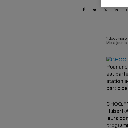
1 décembre 
Mis à jour l
Pour une
est part
station s
participe
CHOQ.FM 
Hubert-A
leurs don
programm