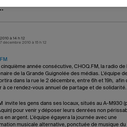
2010 à 14 h 12
e 7 décembre 2010 à 15 h 12
 cinquième année consécutive, CHOQ.FM, la radio de
enaire de la Grande Guignolée des médias. L’équipe de
ortira dans la rue le 2 décembre, entre 6h et 19h, afin
r à ce rendez-vous annuel de partage et de solidarité.
invite les gens dans ses locaux, situés au A-M930 (p
quin) pour venir y déposer leurs denrées non périssab
s en argent. L’équipe égayera la journée avec une
ation musicale alternative, ponctuée de musique d