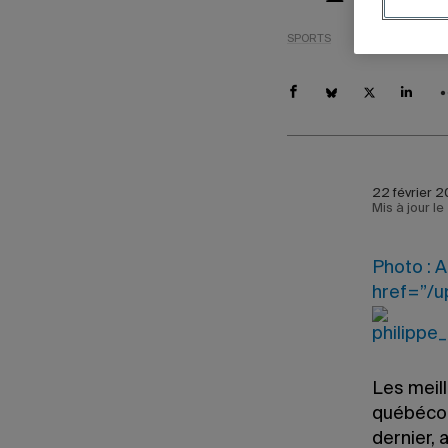
SPORTS
22 février 2
Mis à jour l
Photo : 
href=”/u
Les meill
québécois
dernier, 