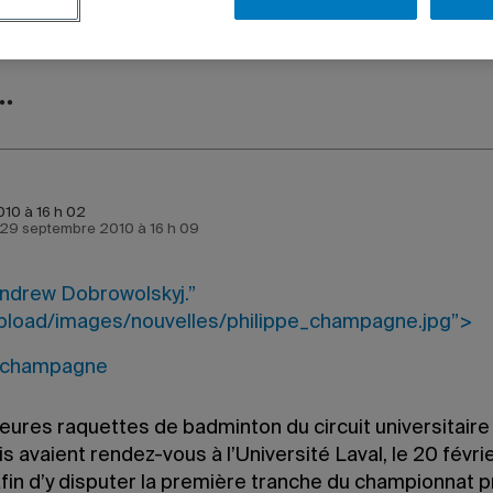
010 à 16 h 02
e 29 septembre 2010 à 16 h 09
Andrew Dobrowolskyj.”
pload/images/nouvelles/philippe_champagne.jpg”>
eures raquettes de badminton du circuit universitaire
 avaient rendez-vous à l’Université Laval, le 20 févri
afin d’y disputer la première tranche du championnat pr