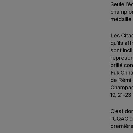
Seule l’
champion
médaille
Les Citad
qu’ils af
sont incl
représent
brillé co
Fuk Chha
de Rémi L
Champagn
19, 21-23 
C’est do
l’UQAC qu
première