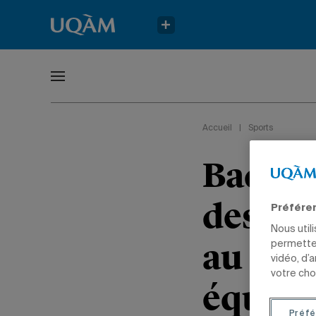
Accueil
|
Sports
Badmin
des Ci
Préfére
Nous util
au cha
permetten
vidéo, d’
votre cho
équipe
Préfé