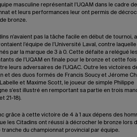
équipe masculine représentait l’UQAM dans le cadre d
nat et leurs performances leur ont permis de décroc
 de bronze.
ins n’avaient pas la tâche facile en début de tournoi, a
frontaient l’équipe de l’Université Laval, contre laquelle 
inés par la marque de 3 à 0. Cette défaite a relégué le
ants de l’UQAM en finale pour le bronze et cette fois, 
ntre leurs adversaires de l’UQAC. Outre les victoires 
n et des duos formés de Francis Soucy et Jérome Ch
abelle et Maxime Scott, le joueur de simple Philippe
e s’est illustré en remportant sa partie en trois man
et 21-18).
nc grâce à cette victoire de 4 à 1 aux dépens des ho
e les Citadins ont réussi à décrocher le bronze lors 
 tranche du championnat provincial par équipe.