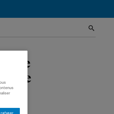
uline
bronze
nous
l par
contenus
naliser
 refuser