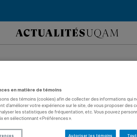
ton : l’équipe masc
tadins décroche le 
nces en matière de témoins
isons des témoins (cookies) afin de collecter des informations qui 
mpionnat provincia
t d’améliorer votre expérience sur le site, de vous proposer des 
analyser les statistiques de fréquentation, etc. Vous pouvez person
ix en sélectionnant « Préférences ».
rences
Autoriser les témoins
Tout