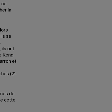
e ce
her la
lors
ils se
s
ils ont
de Keng
arron et
ches (21-
mmes de
de cette