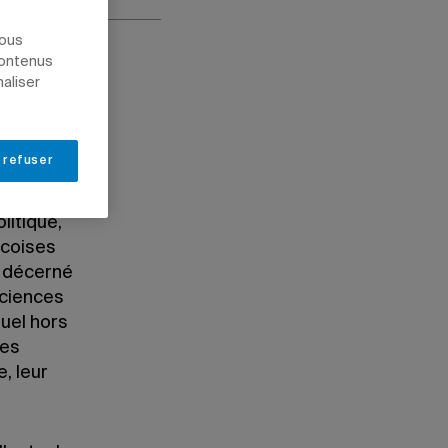
nous
contenus
naliser
 refuser
litique,
écoises
, décerné
sciences
uel hors
des
e, leur