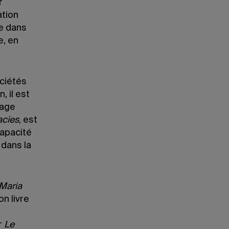
r
ation
te dans
e, en
ciétés
, il est
rage
acies
, est
capacité
 dans la
 Maria
on livre
r
Le