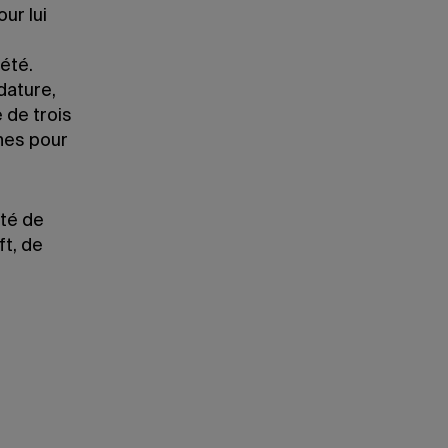
ur lui
été.
dature,
 de trois
nes pour
ité de
ft, de