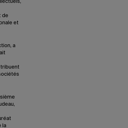
lectuels,
t de
ionale et
tion, a
ait
tribuent
 sociétés
oisième
rudeau,
uréat
 la