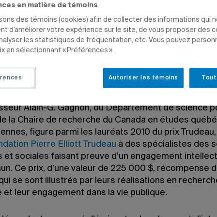
nces en matière de témoins
isons des témoins (cookies) afin de collecter des informations qui 
t d’améliorer votre expérience sur le site, de vous proposer des 
e 2010 à 20 h 09
analyser les statistiques de fréquentation, etc. Vous pouvez person
e 7 juin 2022 à 12 h 29
ix en sélectionnant « Préférences ».
rences
Autoriser les témoins
Tout
sseur Alain-G. Gagnon, du Département de science po
e de la Chaire de recherche du Canada en études québ
ennes, figure parmi les lauréats 2010 du prix Trudeau
dation Pierre Elliott Trudeau
à des spécialistes des 
 et sociales faisant preuve d’un engagement intellect
un.
Ce prix, d’une valeur de 225 000 $, récompense 
qui se sont illustrés par leurs réalisations en recherch
é et leur engagement dans la vie publique.