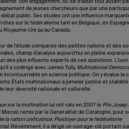
alisme. Son engagement, lui, se traduit tout autant pa
agnement de jeunes chercheurs que par une particip
u débat public. Ses études ont une influence marquan
erches sur le fédéralisme tant en Belgique, en Espagn
au Royaume-Uni qu’au Canada.
ur de l’étude comparée des petites nations et des so
onales, champ d’analyse aujourd’hui en pleine expansion
un des plus influents experts de ces questions. L’ouv
 qu’il a codirigé avec James Tully,
Multinational Democr
 incontournable en science politique. On y évalue la 
ents États multinationaux à jumeler justice et stabilité
e leur diversité nationale et culturelle.
ux sur la multination lui ont valu en 2007 le
Prix Josep
i Marcet
, remis par la Generalitat de Catalogne, pour s
e la nation unificatrice
.
Plaidoyer pour le fédéralisme
onal
. Récemment, il a dirigé un ouvrage-clé portant su