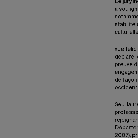
Le jury 
a soulign
notammen
stabilité
culturelle
«Je félic
déclaré 
preuve d
engageme
de façon 
occident
Seul lau
professe
rejoignan
Départeme
2007), pr