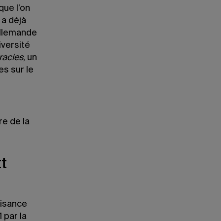
que l’on
 a déjà
 allemande
iversité
racies
, un
es sur le
re de la
tt
aisance
 par la