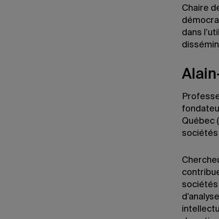
Chaire d
démocrati
dans l’ut
dissémin
Alai
Professe
fondateur
Québec (
sociétés 
Chercheur
contribue
sociétés
d’analyse
intellect