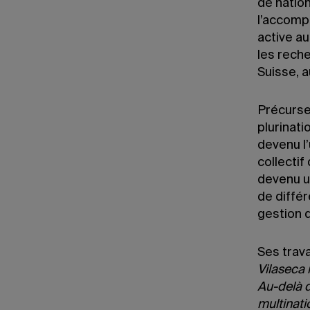
de nation
l’accomp
active a
les rech
Suisse, 
Précurse
plurinati
devenu l’
collectif
devenu un
de différ
gestion d
Ses trava
Vilaseca 
Au-delà d
multinati