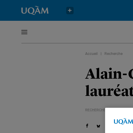
Accueil
|
Recherche
Alain-
lauréa
RECHERCHE
TÊTES D'AFFI