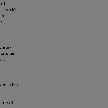
 et
 liberté
s à
e.
cteur-
rsité au
les
l
venir des
isme et