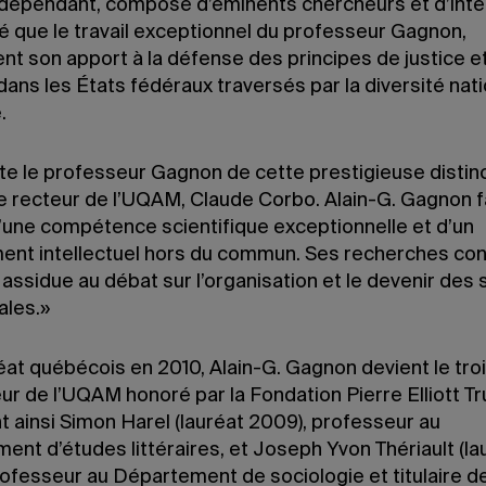
indépendant, composé d’éminents chercheurs et d’intel
é que le travail exceptionnel du professeur Gagnon,
t son apport à la défense des principes de justice e
 dans les États fédéraux traversés par la diversité nat
.
ite le professeur Gagnon de cette prestigieuse distinc
le recteur de l’UQAM, Claude Corbo. Alain-G. Gagnon f
’une compétence scientifique exceptionnelle et d’un
nt intellectuel hors du commun. Ses recherches con
assidue au débat sur l’organisation et le devenir des
ales.»
réat québécois en 2010, Alain-G. Gagnon devient le tr
ur de l’UQAM honoré par la Fondation Pierre Elliott T
t ainsi Simon Harel (lauréat 2009), professeur au
nt d’études littéraires, et Joseph Yvon Thériault (la
ofesseur au Département de sociologie et titulaire de