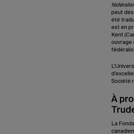
fédérali
peut dés
été tradu
est en p
Kent (Can
ouvrage c
fédérali
L’Univers
d’excelle
Société 
À pro
Trud
La Fonda
canadien,