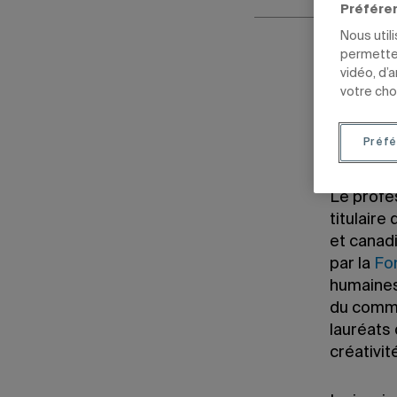
Préfére
Nous util
permetten
28 septembr
vidéo, d’
Mis à jour l
votre cho
Préfé
Le profe
titulair
et canadi
par la
Fon
humaines
du comm
lauréats 
créativit