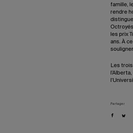
famille, 
rendre h
distingue
Octroyés
les prix 
ans. À c
souligner
Les trois
l’Alberta
l’Univers
Partager