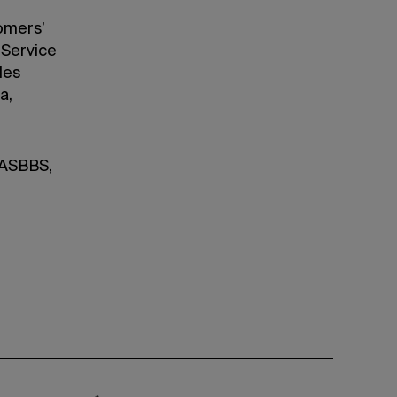
omers’
 Service
les
a,
l’ASBBS,