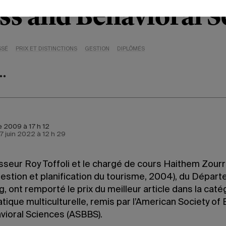
ss and Behavioral S
SSÉ
PRIX ET DISTINCTIONS
GESTION
DIPLÔMÉS
 2009 à 17 h 12
e 7 juin 2022 à 12 h 29
sseur Roy Toffoli
et le chargé de cours Haithem Zourr
Gestion et planification du tourisme, 2004), du Dépar
, ont remporté le prix du meilleur article dans la caté
ique multiculturelle, remis par l’American Society of
vioral Sciences (ASBBS).