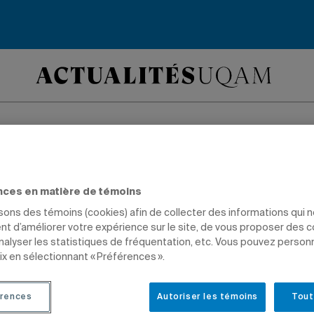
esseur Roy Toffoli e
nces en matière de témoins
 de cours Haithem 
isons des témoins (cookies) afin de collecter des informations qui 
t d’améliorer votre expérience sur le site, de vous proposer des 
tent le prix du mei
analyser les statistiques de fréquentation, etc. Vous pouvez person
ix en sélectionnant « Préférences ».
 de l’American Socie
rences
Autoriser les témoins
Tout