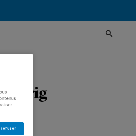
t le
Zourrig
nous
contenus
lleur
naliser
ty of
 refuser