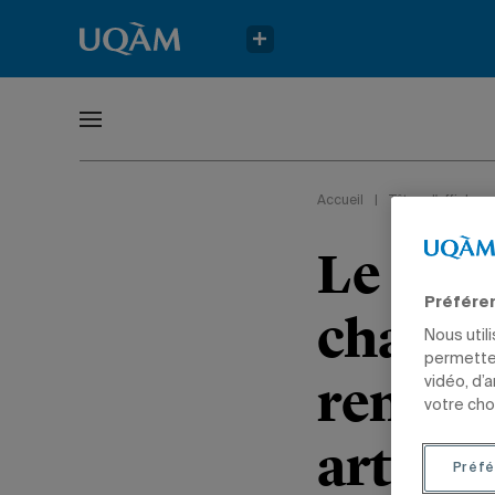
Accueil
|
Têtes d'affiche
Le prof
Préfére
chargé
Nous util
permetten
rempor
vidéo, d’
votre cho
article
Préfé