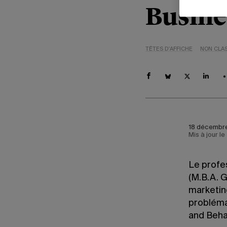
Busine
TÊTES D'AFFICHE
NON CLA
18 décembre
Mis à jour l
Le profe
(M.B.A. 
marketing
problémat
and Beha