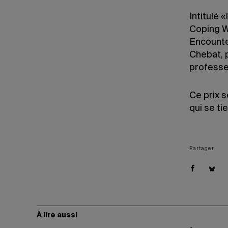
Intitulé
Coping Wi
Encounte
Chebat, 
professe
Ce prix s
qui se ti
Partager
À lire aussi