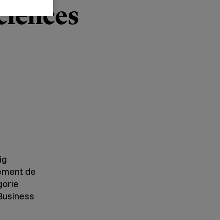
ciences
ig
tement de
gorie
 Business