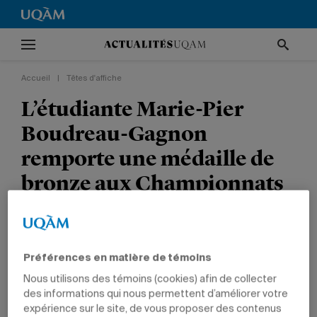
Accueil
|
Têtes d'affiche
L’étudiante Marie-Pier
Boudreau-Gagnon
remporte une médaille de
bronze aux Championnats
mondiaux aquatiques, à
Rome
Préférences en matière de témoins
TÊTES D'AFFICHE
SPORTS
PRIX ET DISTINCTIONS
GESTION
Nous utilisons des témoins (cookies) afin de collecter
des informations qui nous permettent d’améliorer votre
expérience sur le site, de vous proposer des contenus