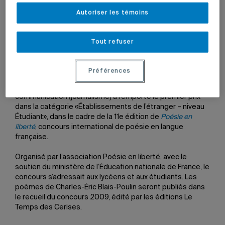
Autoriser les témoins
27 novembre 2009 à 18 h 11
Tout refuser
Mis à jour le 7 juin 2022 à 12 h 29
Préférences
Charles-Éric Blais-Poulin
,
étudiant au baccalauréat en
communication (journalisme) a remporté le premier prix
dans la catégorie «Établissements de l’étranger – niveau
Étudiant», dans le cadre de la 11e édition de
Poésie en
liberté
, concours international de poésie en langue
française.
Organisé par l’association Poésie en liberté, avec le
soutien du ministère de l’Éducation nationale de France, le
concours s’adressait aux lycéens et aux étudiants. Les
poèmes de Charles-Éric Blais-Poulin seront publiés dans
le recueil du concours 2009, édité par les éditions Le
Temps des Cerises.