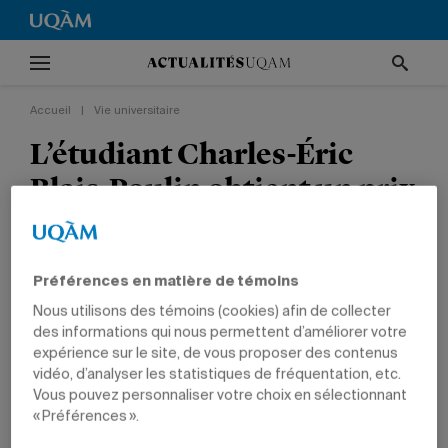
Accueil
|
Vie universitaire
L’étudiant Charles-Éric
Blais-Poulin obtient un prix
lors de la 11e édition du
Concours international de
Préférences en matière de témoins
poésie en langue française
Nous utilisons des témoins (cookies) afin de collecter
des informations qui nous permettent d’améliorer votre
VIE UNIVERSITAIRE
RECHERCHE
TÊTES D'AFFICHE
expérience sur le site, de vous proposer des contenus
PRIX ET DISTINCTIONS
COMMUNICATION
vidéo, d’analyser les statistiques de fréquentation, etc.
Vous pouvez personnaliser votre choix en sélectionnant
« Préférences ».