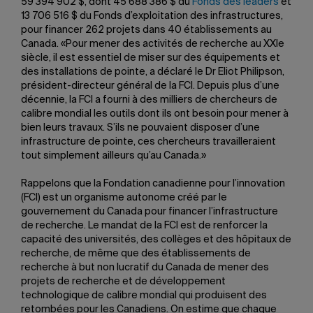
59 394 902 $, dont 45 688 386 $
du
Fonds des leaders
et
13 706 516 $ du Fonds d’exploitation des infrastructures,
pour financer 262 projets dans 40 établissements
au
Canada. «Pour mener des activités de recherche au XXIe
siècle, il est essentiel de miser sur des équipements et
des installations de pointe, a déclaré le Dr Eliot Philipson,
président-directeur général de la FCI. Depuis plus d’une
décennie, la FCI a fourni à des milliers de chercheurs de
calibre mondial les outils dont ils ont besoin pour mener à
bien leurs travaux. S’ils ne pouvaient disposer d’une
infrastructure de pointe, ces chercheurs travailleraient
tout simplement ailleurs qu’au Canada.»
Rappelons que la Fondation canadienne pour l’innovation
(FCI) est un organisme autonome créé par le
gouvernement du Canada pour financer l’infrastructure
de recherche. Le mandat de la FCI est de renforcer la
capacité des universités, des collèges et des hôpitaux de
recherche, de même que des établissements de
recherche à but non lucratif du Canada de mener des
projets de recherche et de développement
technologique de calibre mondial qui produisent des
retombées pour les Canadiens. On estime que chaque