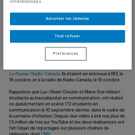
« Préférences ».
Autoriser les témoins
19 octobre 2009 à 20 h 10
Mis à jour le 5 octobre 2010 à 20 h 10
Tout refuser
Préférences
Les deux réalisateurs du
lipdub
de l’UQAM qui a fait
sensation sur le Web, Luc-Olivier Cloutier et Marie-Ève
Hébert, ont été nommés
Personnalité de la semaine de
La Presse
/ Radio-Canada
. Ils étaient en entrevue à RDI, le
18 octobre, et à la radio de Radio-Canada, le 19 octobre.
Rappelons que Luc-Olivier Cloutier et Marie-Ève Hébert,
étudiants au baccalauréat en communication, ont réalisé
ce
lipdub
mettant en scène 172 étudiants en
communication le 10 septembre dernier, dans le cadre de
la semaine d’initiation. Depuis, leur vidéo a été vue plus de
1,5 million de fois sur YouTube et les deux réalisateurs ont
fait l’objet de reportages sur plusieurs chaînes de
télévision, dont
CNN
.