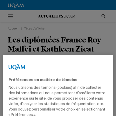
Accueil
|
Têtes d'affiche
Les diplômées France Roy
Maffeï et Kathleen Zicat
parmi les 100 femmes les
plus influentes au Canada
en 2009
Préférences en matière de témoins
Nous utilisons des témoins (cookies) afin de collecter
TÊTES D'AFFICHE
NON CLASSÉ
PRIX ET DISTINCTIONS
des informations qui nous permettent d’améliorer votre
GESTION
DIPLÔMÉS
expérience sur le site, de vous proposer des contenus
vidéo, d’analyser les statistiques de fréquentation, etc.
Vous pouvez personnaliser votre choix en sélectionnant
« Préférences ».