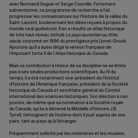
avec Normand Seguin et Serge Courville. Fortement
subventionné, ce programme de recherche a fait
progresser les connaissances sur l’histoire de la vallée du
Saint-Laurent, bouleversant les idées reçues à propos du
monde rural québécois. Il en a résulté un atlas historique
de très haut niveau, intitulé
Le pays laurentien au XIXe
siècle
, couronné en 1996 du prestigieux prix Lionel-Groulx.
Ajoutons qu’il a aussi dirigé la version française de
l’imposant tome II de l’
Atlas historique du Canada
.
Mais sa contribution à l’essor de sa discipline ne se limite
pas à ses seules productions scientifiques. Au fil du
temps, il a été notamment vice-président de l’Institut
d’histoire de l’Amérique française, président de la Société
historique du Canada et secrétaire général du Comité
international des sciences historiques. Son élection à ces
postes, de même que sa nomination à la Société royale
du Canada, qui lui a décerné la Médaille d’histoire J.B.
Tyrrell, témoignent de l’estime dont il jouit auprès de ses
pairs, tant au pays qu’à l’étranger.
Fréquemment sollicité par les ministères et les musées,