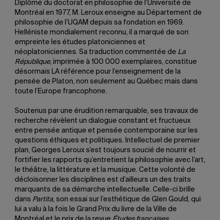
Diplômé du doctorat en philosophie de l’Université de
Montréal en 1977, M. Leroux enseigne au Département de
philosophie de l’UQAM depuis sa fondation en 1969.
Helléniste mondialement reconnu, il a marqué de son
empreinte les études platoniciennes et
néoplatoniciennes. Sa traduction commentée de
La
République
, imprimée à 100 000 exemplaires, constitue
désormais LA référence pour l’enseignement de la
pensée de Platon, non seulement au Québec mais dans
toute l’Europe francophone.
Soutenus par une érudition remarquable, ses travaux de
recherche révèlent un dialogue constant et fructueux
entre pensée antique et pensée contemporaine sur les
questions éthiques et politiques. Intellectuel de premier
plan, Georges Leroux s’est toujours soucié de nourrir et
fortifier les rapports qu’entretient la philosophie avec l’art,
le théâtre, la littérature et la musique. Cette volonté de
décloisonner les disciplines est d’ailleurs un des traits
marquants de sa démarche intellectuelle. Celle-ci brille
dans
Partita
, son essai sur l’esthétique de Glen Gould, qui
lui a valu à la fois le Grand Prix du livre de la Ville de
Montréal et le prix de la revue
Études françaises
.