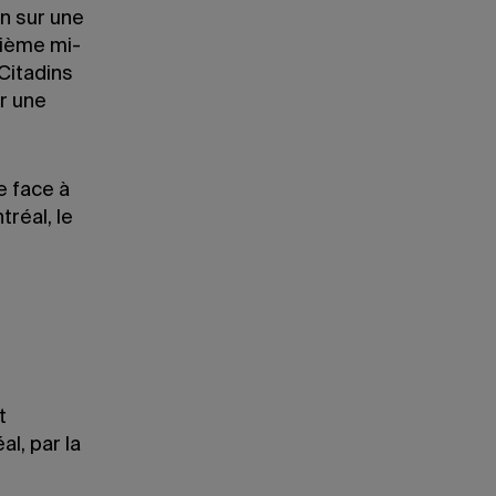
on sur une
xième mi-
Citadins
ur une
e face à
tréal, le
t
l, par la