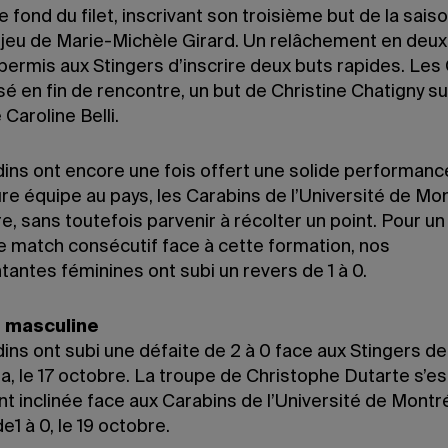
e fond du filet, inscrivant son troisième but de la sais
 jeu de Marie-Michèle Girard. Un relâchement en deu
ermis aux Stingers d’inscrire deux buts rapides. Les 
sé en fin de rencontre, un but de Christine Chatigny s
Caroline Belli.
dins ont encore une fois offert une solide performanc
ure équipe au pays, les Carabins de l’Université de Mon
e, sans toutefois parvenir à récolter un point. Pour un
 match consécutif face à cette formation, nos
antes féminines ont subi un revers de 1 à 0.
e masculine
ins ont subi une défaite de 2 à 0 face aux Stingers de
, le 17 octobre. La troupe de Christophe Dutarte s’es
 inclinée face aux Carabins de l’Université de Montréa
1 à 0, le 19 octobre.