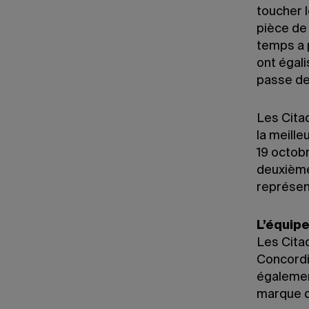
toucher l
pièce de
temps a p
ont égali
passe de 
Les Cita
la meille
19 octobr
deuxième
représent
L’équip
Les Citad
Concordia
également
marque de