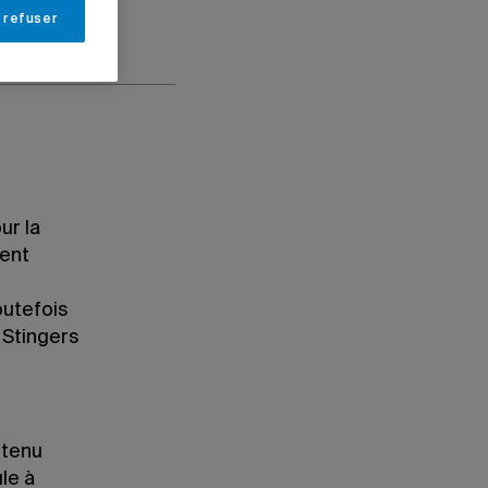
 refuser
ur la
ient
outefois
 Stingers
btenu
le à