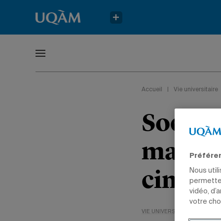
Accueil
|
Vie universitaire
Soccer 
match n
Préfére
cinqui
Nous util
permetten
vidéo, d’
votre cho
VIE UNIVERSITAIRE
SPORTS