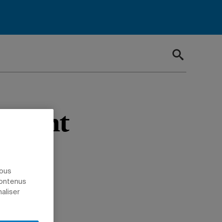
ns font
nous
contenus
naliser