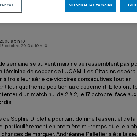
rences
Autoriser les témoins
Tout
2008 à 5 h 10
e 13 octobre 2010 à 19 h 10
 de semaine se suivent mais ne se ressemblent pas po
n féminine de soccer de l’UQAM. Les Citadins espéra
 à trois leur série de victoires consécutives tout en
nt leur quatrième position au classement. Elles ont t
tenter d’un match nul de 2 à 2, le 17 octobre, face aux
rdia.
 de Sophie Drolet a pourtant dominé l’essentiel de la
e, particulièrement en première mi-temps où elle a o
 chances de marquer. Andréanne Pelletier a été la seu