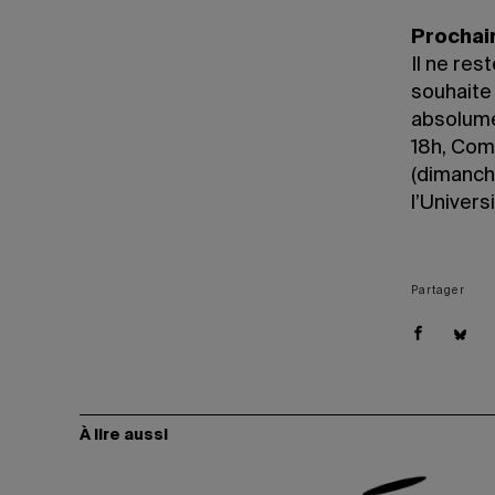
Prochai
Il ne res
souhaite 
absolume
18h, Comp
(dimanch
l’Univers
Partager
À lire aussi