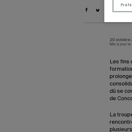
Préfé
20 octobre 
Mis à jour l
Les fins
formatio
prolonger
consolida
dû se con
de Conco
La troupe
rencontr
plusieurs