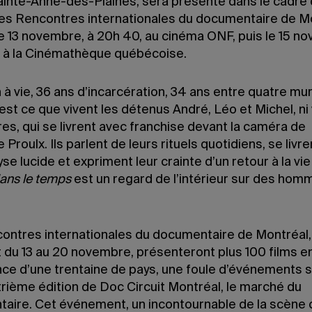
ainte-Anne-des-Plaines, sera présenté dans le cadre d
des Rencontres internationales du documentaire de Mo
le 13 novembre, à 20h 40, au cinéma ONF, puis le 15 n
, à la Cinémathèque québécoise.
 à vie, 36 ans d’incarcération, 34 ans entre quatre murs
’est ce que vivent les détenus André, Léo et Michel, ni
es, qui se livrent avec franchise devant la caméra de
 Proulx. Ils parlent de leurs rituels quotidiens, se livr
se lucide et expriment leur crainte d’un retour à la vi
dans le temps
est un regard de l’intérieur sur des hom
ontres internationales du documentaire de Montréal,
t du 13 au 20 novembre, présenteront plus 100 films e
ce d’une trentaine de pays, une foule d’événements 
trième édition de Doc Circuit Montréal, le marché du
aire. Cet événement, un incontournable de la scène c