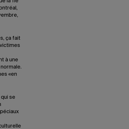
e la 11e
ntréal,
ovembre,
, ça fait
 victimes
ent à une
e normale.
mes «en
 qui se
n
spéciaux
ulturelle