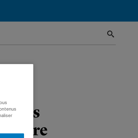
AM
ns le
nous
ontres
contenus
naliser
entaire