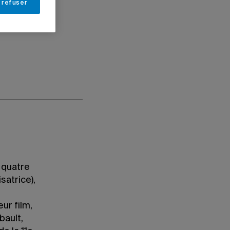
 refuser
 quatre
satrice),
ur film,
bault,