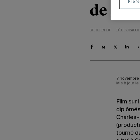
Préfé
de Mon
RECHERCHE
TÊTES D'AFFI
7 novembre 
Mis à jour le
Film sur 
diplômés
Charles-
(producti
tourné d