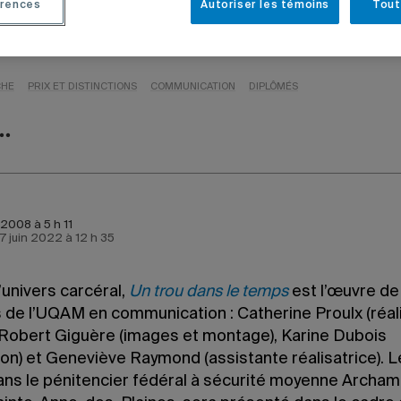
rences
Autoriser les témoins
Tout
tréal
CHE
PRIX ET DISTINCTIONS
COMMUNICATION
DIPLÔMÉS
2008 à 5 h 11
 7 juin 2022 à 12 h 35
l’univers carcéral,
Un trou dans le temps
est l’œuvre de
 de l’UQAM en communication : Catherine Proulx (réali
Robert Giguère (images et montage), Karine Dubois
on) et Geneviève Raymond (assistante réalisatrice). Le
ans le pénitencier fédéral à sécurité moyenne Archam