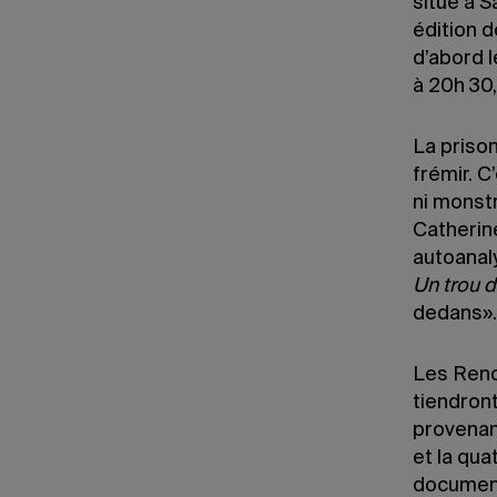
situé à S
édition 
d’abord 
à 20h 30
La prison
frémir. C
ni monstr
Catherine
autoanaly
Un trou 
dedans».
Les Renc
tiendron
provenan
et la qua
document