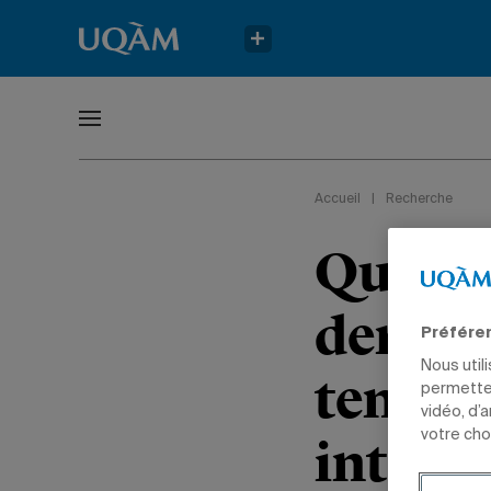
Accueil
|
Recherche
Quatre
derrièr
Préfére
Nous util
temps,
permetten
vidéo, d’
votre cho
intern