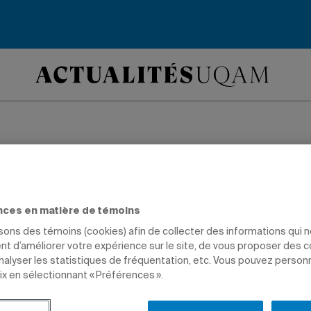
 diplômés de l’UQ
e le film Un trou da
nces en matière de témoins
isons des témoins (cookies) afin de collecter des informations qui 
 présenté aux Renc
t d’améliorer votre expérience sur le site, de vous proposer des 
analyser les statistiques de fréquentation, etc. Vous pouvez person
ix en sélectionnant « Préférences ».
ationales du docum