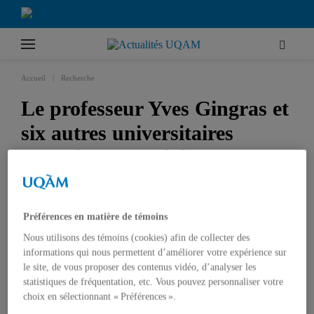
|
Accueil
Recherche
Le professeur Yves Gingras et
six autres universitaires
canadiens à l’origine d’un
nouveau réseau scientifique
Préférences en matière de témoins
RECHERCHE
SCIENCES
SCIENCES HUMAINES
Nous utilisons des témoins (cookies) afin de collecter des
informations qui nous permettent d’améliorer votre expérience sur
le site, de vous proposer des contenus vidéo, d’analyser les
statistiques de fréquentation, etc. Vous pouvez personnaliser votre
choix en sélectionnant « Préférences ».