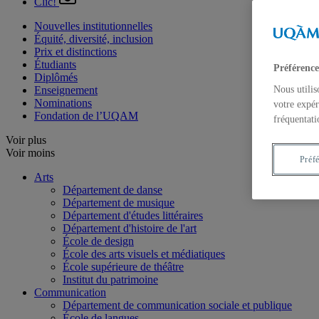
Clic!
Nouvelles institutionnelles
Équité, diversité, inclusion
Prix et distinctions
Étudiants
Préférence
Diplômés
Enseignement
Nous utilis
Nominations
votre expér
Fondation de l’UQAM
fréquentati
Voir plus
Voir moins
Préf
Arts
Département de danse
Département de musique
Département d'études littéraires
Département d'histoire de l'art
École de design
École des arts visuels et médiatiques
École supérieure de théâtre
Institut du patrimoine
Communication
Département de communication sociale et publique
École de langues