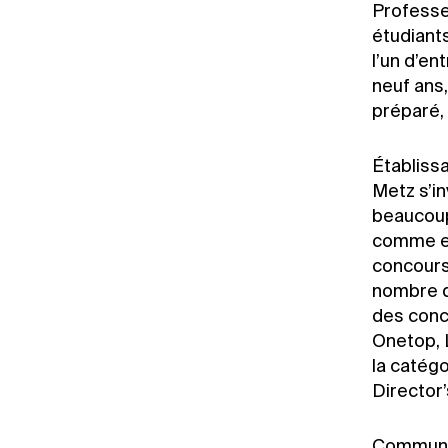
Professe
étudiant
l’un d’en
neuf ans, 
préparé,
Établiss
Metz s’i
beaucoup
comme env
concours,
nombre d
des conc
Onetop, L
la catégo
Director’
Communic