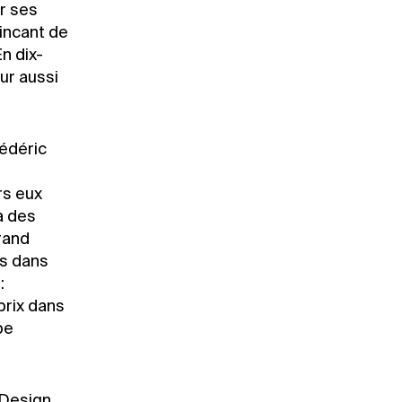
r ses
incant de
En dix-
eur aussi
rédéric
rs eux
à des
rand
és dans
:
prix dans
pe
«Design