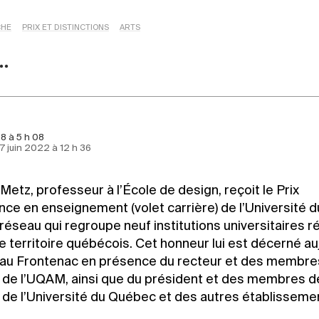
CHE
PRIX ET DISTINCTIONS
ARTS
8 à 5 h 08
 7 juin 2022 à 12 h 36
Metz, professeur à l’École de design, reçoit le Prix
nce en enseignement (volet carrière) de l’Université d
éseau qui regroupe neuf institutions universitaires r
le territoire québécois. Cet honneur lui est décerné au
au Frontenac en présence du recteur et des membres
n de l’UQAM, ainsi que du président et des membres de
n de l’Université du Québec et des autres établisseme