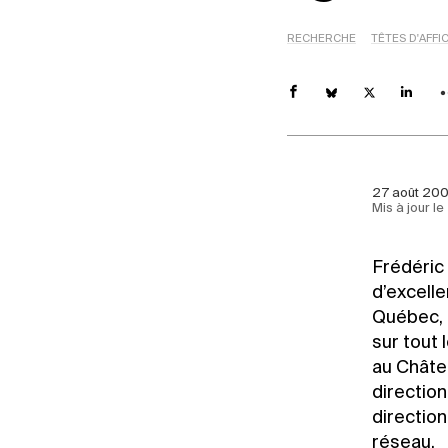
RECHERCHE
TÊTES D'AFFI
27 août 200
Mis à jour le
Frédéric 
d’excelle
Québec, r
sur tout 
au Châte
directio
directio
réseau.