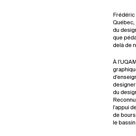
Frédéric
Québec, 
du desig
que pédag
delà de n
À l’UQAM
graphiqu
d’enseig
designers
du desig
Reconnu p
l’appui 
de bours
le bassin