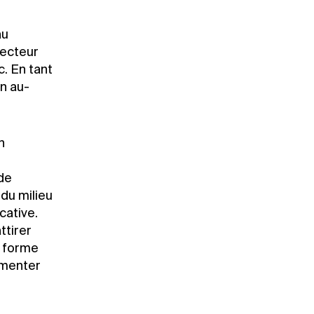
au
secteur
. En tant
en au-
n
 de
 du milieu
cative.
ttirer
s forme
imenter