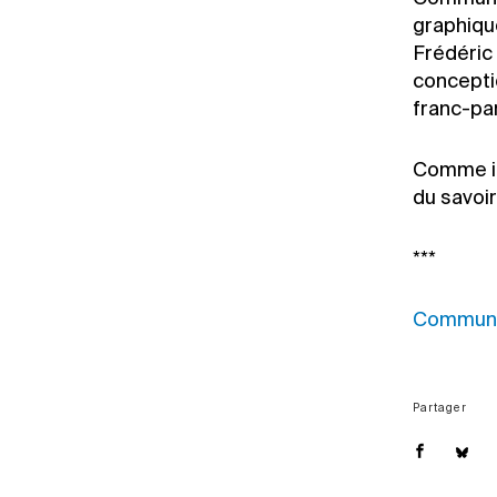
graphique
Frédéric
conceptio
franc-par
Comme il 
du savoir
***
Communi
Partager