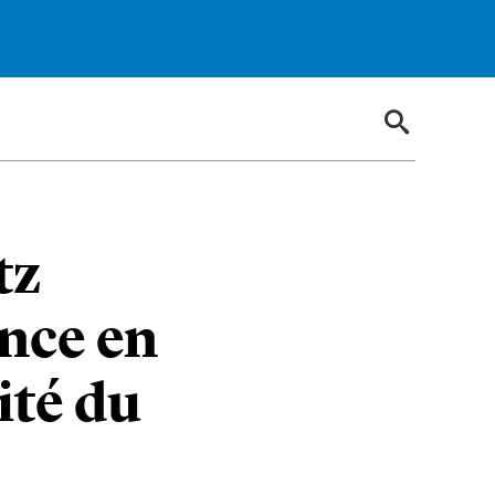
tz
ence en
ité du