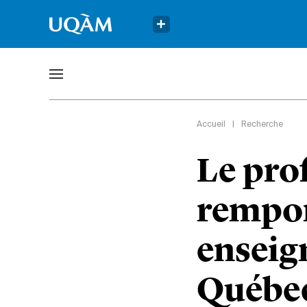
Accueil
|
Recherche
Le pro
rempor
enseig
Québe