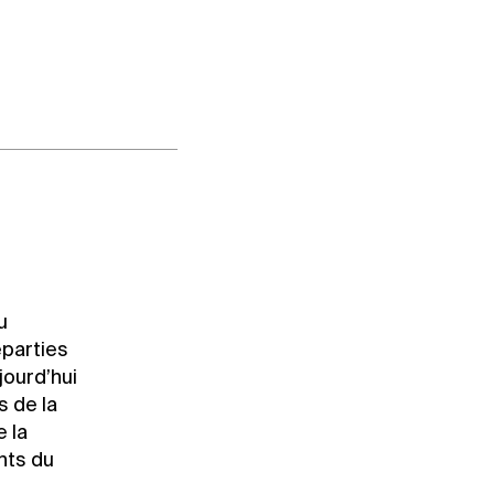
u
éparties
jourd’hui
 de la
 la
nts du