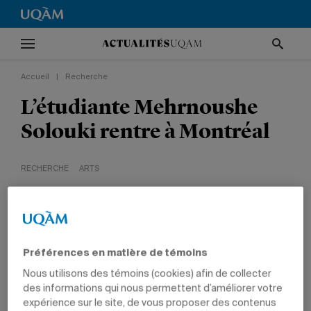
Accueil
|
Recherche
L’étudiante Mehrnoushe
Solouki rentre à Montréal
RECHERCHE
ARTS
Préférences en matière de témoins
Nous utilisons des témoins (cookies) afin de collecter
5 février 2008 à 5 h 02
Mis à jour le 18 octobre 2010 à 14 h 10
des informations qui nous permettent d’améliorer votre
expérience sur le site, de vous proposer des contenus