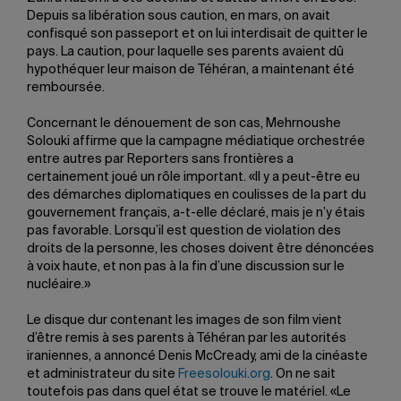
Depuis sa libération sous caution, en mars, on avait
confisqué son passeport et on lui interdisait de quitter le
pays. La caution, pour laquelle ses parents avaient dû
hypothéquer leur maison de Téhéran, a maintenant été
remboursée.
Concernant le dénouement de son cas, Mehrnoushe
Solouki affirme que la campagne médiatique orchestrée
entre autres par Reporters sans frontières a
certainement joué un rôle important. «Il y a peut-être eu
des démarches diplomatiques en coulisses de la part du
gouvernement français, a-t-elle déclaré, mais je n’y étais
pas favorable. Lorsqu’il est question de violation des
droits de la personne, les choses doivent être dénoncées
à voix haute, et non pas à la fin d’une discussion sur le
nucléaire.»
Le disque dur contenant les images de son film vient
d’être remis à ses parents à Téhéran par les autorités
iraniennes, a annoncé Denis McCready, ami de la cinéaste
et administrateur du site
Freesolouki.org
. On ne sait
toutefois pas dans quel état se trouve le matériel. «Le