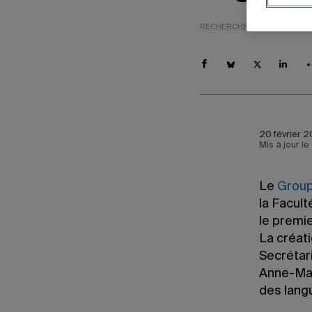
RECHERCHE
SCIENCES HU
20 février 2
Mis à jour l
Le
Group
la Facul
le premie
La créati
Secrétari
Anne-Mar
des lang