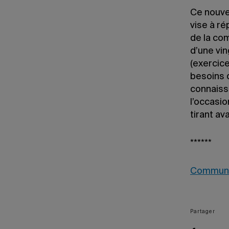
Ce nouvea
vise à ré
de la co
d’une vi
(exercice
besoins 
connaissa
l’occasio
tirant a
******
Communi
Partager