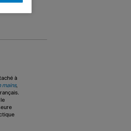
ttaché à
n mains
,
français.
 le
sseure
ctique