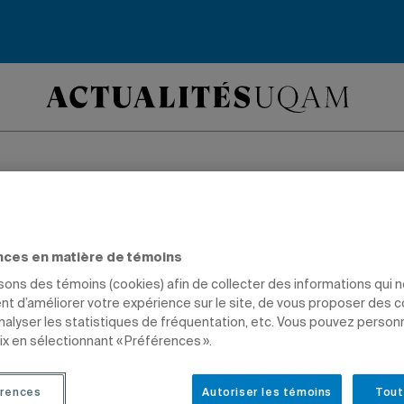
ent de Français en
 centre d’aide virtu
nces en matière de témoins
isons des témoins (cookies) afin de collecter des informations qui 
t d’améliorer votre expérience sur le site, de vous proposer des 
 des signes québéco
analyser les statistiques de fréquentation, etc. Vous pouvez person
ix en sélectionnant « Préférences ».
mmaire du français
rences
Autoriser les témoins
Tout