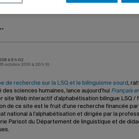
MAINES
008 à 5 h 02
e 15 octobre 2010 à 20 h 10
e de recherche sur la LSQ et le bilinguisme sourd
, ra
té des sciences humaines, lance aujourd’hui
Français e
r site Web interactif d’alphabétisation bilingue LSQ / 
on de ce site est le fruit d’une recherche financée par
at national à l’alphabétisation et dirigée par la profe
ie Parisot du Département de linguistique et de dida
ues.