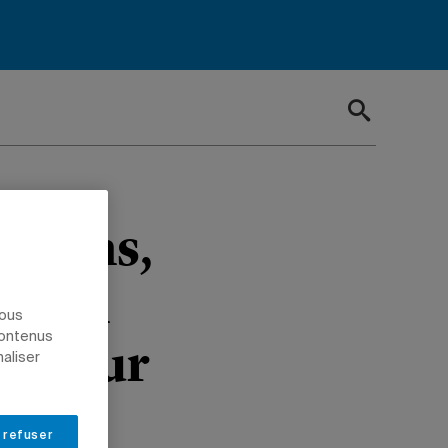
 mains,
el en
nous
contenus
ise sur
naliser
 refuser