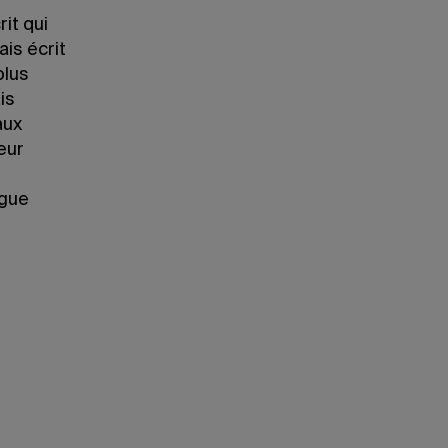
it qui
ais écrit
plus
is
aux
eur
ngue