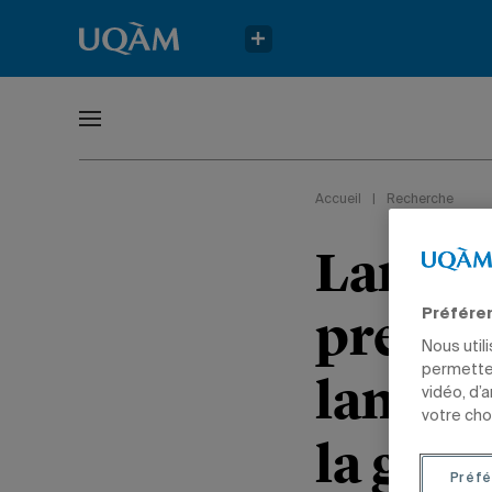
Accueil
|
Recherche
Lancem
premier
Préfére
Nous util
permetten
langue
vidéo, d’
votre cho
la gra
Préfé