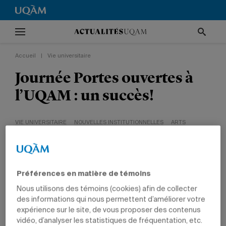
Accueil
|
Vie universitaire
Journée Portes ouvertes à
l’UQAM : un succès!
VIE UNIVERSITAIRE
NOUVELLES INSTITUTIONNELLES
ARTS
COMMUNICATION
ÉDUCATION
GESTION
POLITIQUE ET DROIT
SCIENCES
SCIENCES HUMAINES
DIPLÔMÉS
Préférences en matière de témoins
Nous utilisons des témoins (cookies) afin de collecter
des informations qui nous permettent d’améliorer votre
expérience sur le site, de vous proposer des contenus
vidéo, d’analyser les statistiques de fréquentation, etc.
18 novembre 2008 à 5 h 11