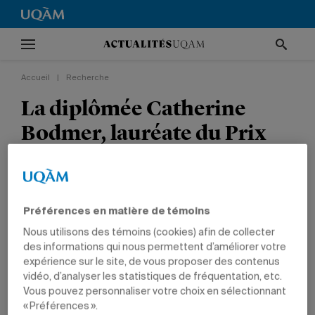
Accueil
|
Recherche
La diplômée Catherine
Bodmer, lauréate du Prix
du duc et de la duchesse
d’York en photographie
Préférences en matière de témoins
RECHERCHE
TÊTES D'AFFICHE
PRIX ET DISTINCTIONS
ARTS
Nous utilisons des témoins (cookies) afin de collecter
DIPLÔMÉS
des informations qui nous permettent d’améliorer votre
expérience sur le site, de vous proposer des contenus
vidéo, d’analyser les statistiques de fréquentation, etc.
Vous pouvez personnaliser votre choix en sélectionnant
« Préférences ».