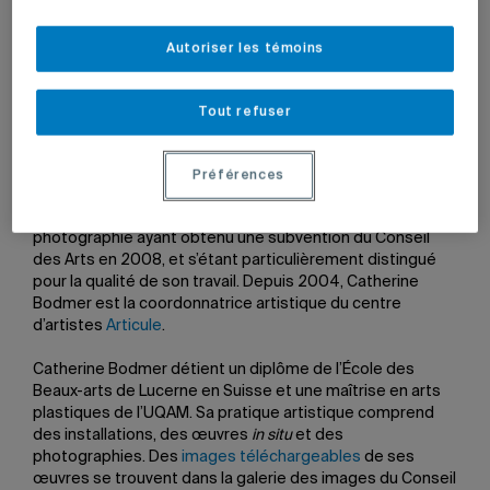
18 novembre 2008 à 5 h 11
Autoriser les témoins
Mis à jour le 7 juin 2022 à 12 h 35
Tout refuser
La diplômée Catherine Bodmer (M.A. arts plastiques, 1999)
remporte le Prix 2008 du duc et de la duchesse d’York en
Préférences
photographie. Ce prix est octroyé par le Conseil des Arts
du Canada au meilleur artiste professionnel en
photographie ayant obtenu une subvention du Conseil
des Arts en 2008, et s’étant particulièrement distingué
pour la qualité de son travail. Depuis 2004, Catherine
Bodmer est la coordonnatrice artistique du centre
d’artistes
Articule
.
Catherine Bodmer détient un diplôme de l’École des
Beaux-arts de Lucerne en Suisse et une maîtrise en arts
plastiques de l’UQAM. Sa pratique artistique comprend
des installations, des œuvres
in situ
et des
photographies. Des
images téléchargeables
de ses
œuvres se trouvent dans la galerie des images du Conseil