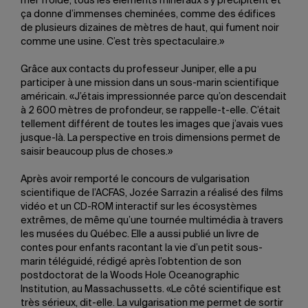
mer froide, tous les éléments minéraux s’y précipitent et
ça donne d’immenses cheminées, comme des édifices
de plusieurs dizaines de mètres de haut, qui fument noir
comme une usine. C’est très spectaculaire.»
Grâce aux contacts du professeur Juniper, elle a pu
participer à une mission dans un sous-marin scientifique
américain. «J’étais impressionnée parce qu’on descendait
à 2 600 mètres de profondeur, se rappelle-t-elle. C’était
tellement différent de toutes les images que j’avais vues
jusque-là. La perspective en trois dimensions permet de
saisir beaucoup plus de choses.»
Après avoir remporté le concours de vulgarisation
scientifique de l’ACFAS, Jozée Sarrazin a réalisé des films
vidéo et un CD-ROM interactif sur les écosystèmes
extrêmes, de même qu’une tournée multimédia à travers
les musées du Québec. Elle a aussi publié un livre de
contes pour enfants racontant la vie d’un petit sous-
marin téléguidé, rédigé après l’obtention de son
postdoctorat de la Woods Hole Oceanographic
Institution, au Massachussetts. «Le côté scientifique est
très sérieux, dit-elle. La vulgarisation me permet de sortir