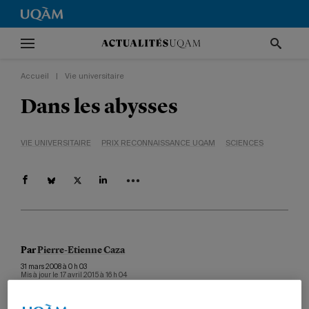
Accueil
|
Vie universitaire
Dans les abysses
VIE UNIVERSITAIRE
PRIX RECONNAISSANCE UQAM
SCIENCES
Par
Pierre-Etienne Caza
31 mars 2008 à 0 h 03
Mis à jour le 17 avril 2015 à 16 h 04