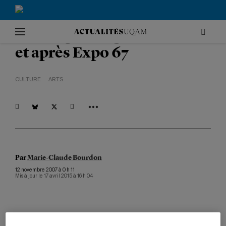
Accueil
|
Culture
Le design au Québec : avant
et après Expo 67
CULTURE
ARTS
Par
Marie-Claude Bourdon
12 novembre 2007 à 0 h 11
Mis à jour le 17 avril 2015 à 16 h 04
Des affiches, des emballages, un tire-bouchon, des