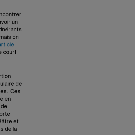
encontrer
avoir un
tinérants
 mais on
article
e court
rtion
ulaire de
ques. Ces
e en
 de
orte
éâtre et
s de la