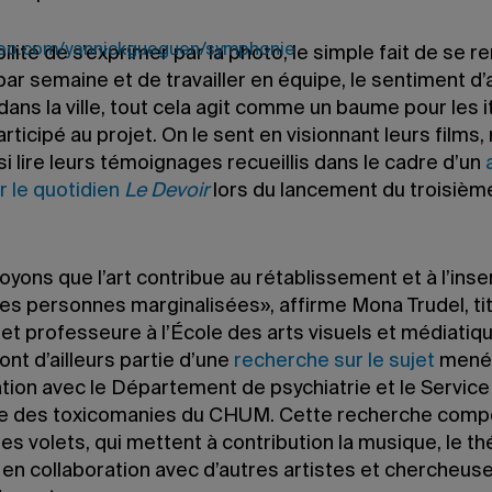
meo.com/yannickgueguen/symphonie
ilité de s’exprimer par la photo, le simple fait de se r
par semaine et de travailler en équipe, le sentiment d’
ans la ville, tout cela agit comme un baume pour les i
articipé au projet. On le sent en visionnant leurs films,
i lire leurs témoignages recueillis dans le cadre d’un
r le quotidien
Le Devoir
lors du lancement du troisièm
.
yons que l’art contribue au rétablissement et à l’inse
es personnes marginalisées», affirme Mona Trudel, tit
 et professeure à l’École des arts visuels et médiati
font d’ailleurs partie d’une
recherche sur le sujet
mené
tion avec le Département de psychiatrie et le Service
 des toxicomanies du CHUM. Cette recherche comp
res volets, qui mettent à contribution la musique, le th
 en collaboration avec d’autres artistes et chercheuse