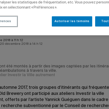
analyser les statistiques de fréquentation, etc. Vous pouvez person
ix en sélectionnant « Préférences ».
rences
Autoriser les témoins
Tout
e-Claude Bourdon
 2018 à 11 h 12
e 20 décembre 2018 à 14 h 12
 ont été montés à partir des images captées par les itinéra
éambulations à travers la ville.
lier Investir la Ville autrement
automne 2017, trois groupes d’itinérants qui fréquente
ld Brewery ont participé aux ateliers Investir la ville
, offerts par l’artiste Yannick Guéguen dans le cadre
e recherche subventionné par le Conseil de recherche