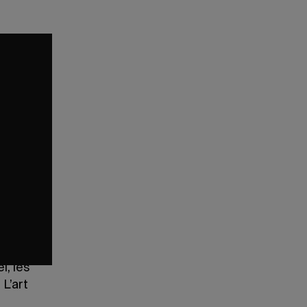
 la ville
be,
deviner
inérants.
e
Speak
tinérants
tiques:
, des
 le
t. «Merci
un atelier.
l, les
 L’art