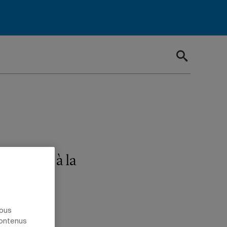
to offert à la
nous
contenus