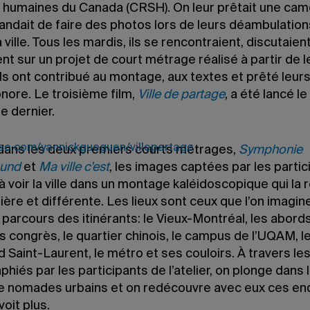
 humaines du Canada (CRSH). On leur prêtait une cam
andait de faire des photos lors de leurs déambulation
a ville. Tous les mardis, ils se rencontraient, discutaien
ient sur un projet de court métrage réalisé à partir de 
ls ont contribué au montage, aux textes et prêté leurs 
nore. Le troisième film,
Ville de partage
, a été lancé le 
 dernier.
meo.com/yannickgueguen/villepartage
ns les deux premiers courts métrages,
Symphonie
ound
et
Ma ville c’est
, les images captées par les partic
 voir la ville dans un montage kaléidoscopique qui la r
lière et différente. Les lieux sont ceux que l’on imagine
 parcours des itinérants: le Vieux-Montréal, les abord
s congrès, le quartier chinois, le campus de l’UQAM, l
 Saint-Laurent, le métro et ses couloirs. À travers les
hiés par les participants de l’atelier, on plonge dans 
e nomades urbains et on redécouvre avec eux ces en
voit plus.