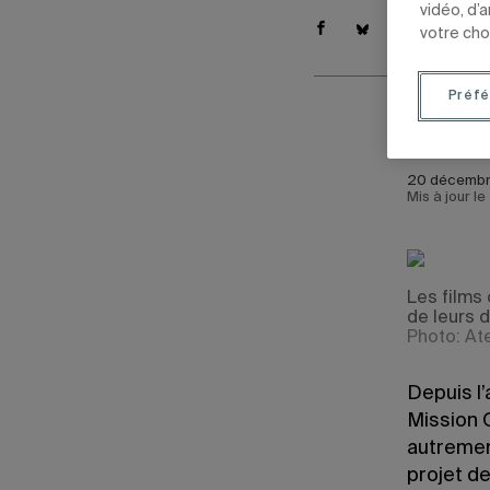
vidéo, d’
votre cho
Préfé
Par
Mari
20 décembre
Mis à jour l
Les films
de leurs d
Photo: Ate
Depuis l’
Mission O
autrement
projet d