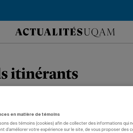
s itinérants
étrages réalisés dans un atelier de pho
rewery font voir la ville autrement.
nces en matière de témoins
isons des témoins (cookies) afin de collecter des informations qui 
URE
INNOVATION SOCIALE
ARTS
PROFESSEURS
t d’améliorer votre expérience sur le site, de vous proposer des 