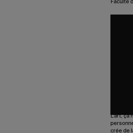
Faculté d
Les court
autrement
l’anglais
que le vi
Aux texte
white
, l
ont comp
la fontai
œuvres v
métro, à 
Pour nomb
de croire 
L’art, ça
personnes
crée de 