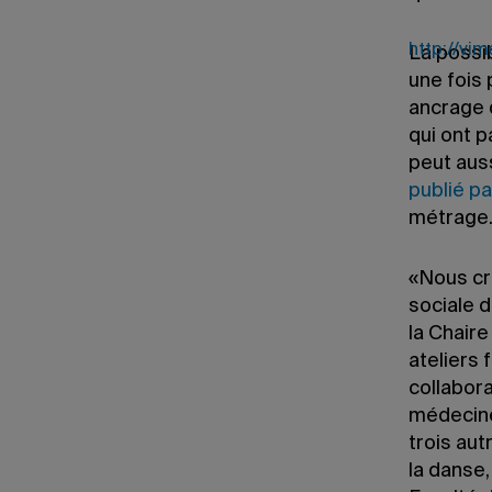
http://vi
La possib
une fois 
ancrage d
qui ont p
peut auss
publié pa
métrage
«Nous cro
sociale d
la Chaire
ateliers 
collabora
médecine
trois aut
la danse,