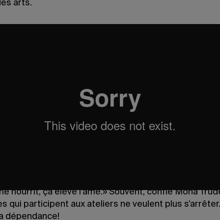
es arts.
s métrages réalisés dans le cadre des ateliers Investir
 sont empreints de poésie. Les voix, qui mêlent l’ara
, le portugais et d’autres langues au français, laissent 
sage multiculturel de Montréal est aussi celui de ses it
s écrits par les participants s’ajoutent des extraits d
e poème de Michèle Lalonde. Dans les images que les i
osées se retrouvent de nombreuses évocations artis
ne de Riopel, un bas-relief ou un élément architectural
ues au Musée McCord, à la Galerie de l’UQAM ou dans
l’occasion d’une exposition d’Art souterrain.
re de participants, c’est un premier contact avec l’ar
que l’on peut s’intéresser à l’art, a dit l’un d’eux lors d’
 me nourrit, ça élève l’âme.» Souvent, confie Mona Trude
 qui participent aux ateliers ne veulent plus s’arrêter.
la dépendance!