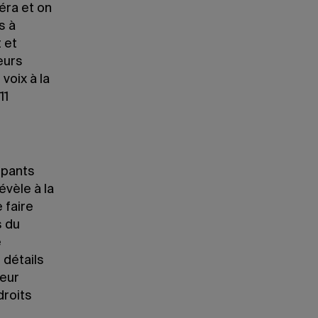
éra et on
s à
t et
leurs
voix à la
11
ipants
évèle à la
 faire
s du
e
 détails
leur
droits