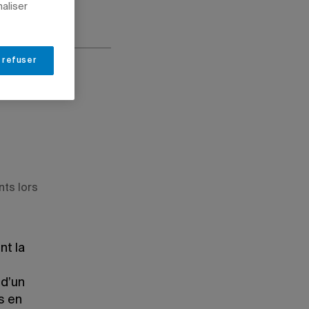
naliser
 refuser
nts lors
nt la
 d’un
s en