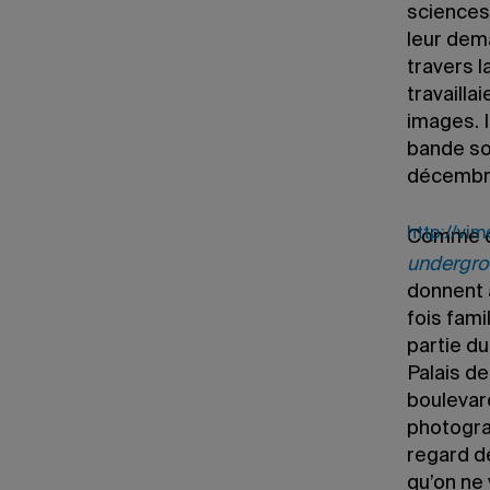
sciences
leur dem
travers l
travailla
images. I
bande so
décembre
http://vi
Comme da
undergr
donnent à
fois fami
partie du
Palais de
boulevard
photograp
regard d
qu’on ne 