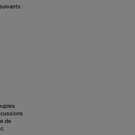
uivants :
ouples
scussions
ie de
c.