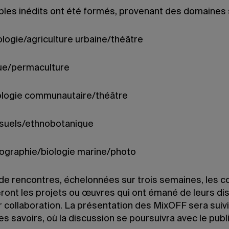
ples inédits ont été formés, provenant des domaines s
ologie/agriculture urbaine/théâtre
ue/permaculture
ologie communautaire/théâtre
visuels/ethnobotanique
ographie/biologie marine/photo
 de rencontres, échelonnées sur trois semaines, les c
ront les projets ou œuvres qui ont émané de leurs di
r collaboration. La présentation des MixOFF sera suiv
es savoirs, où la discussion se poursuivra avec le publi