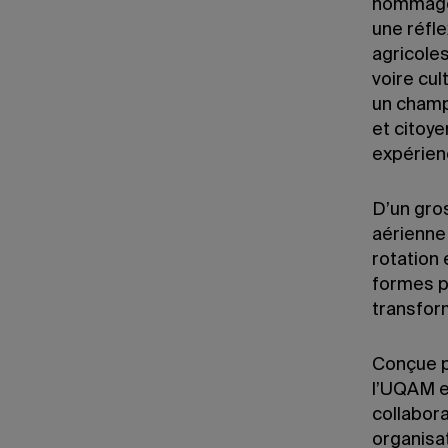
hommage à
une réfl
agricoles
voire cu
un champ
et citoye
expérienc
D’un gro
aérienne 
rotation 
formes pl
transfor
Conçue p
l’UQAM et
collabor
organisa