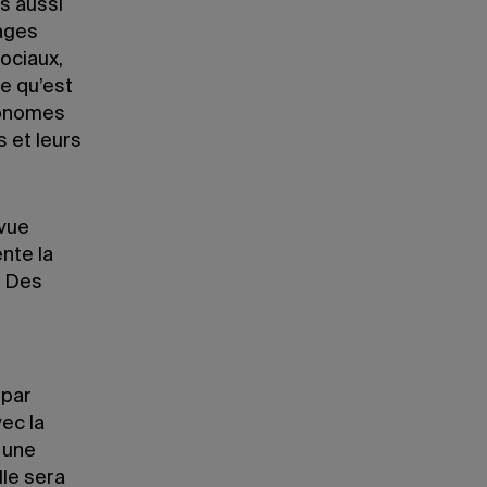
s aussi
sages
ociaux,
e qu’est
ronomes
s et leurs
 vue
nte la
. Des
 par
ec la
 une
le sera