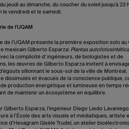
du jeudi au dimanche, du coucher du soleil jusqu’à 23 h
 h le vendredi et le samedi.
erie de l’UQAM
ie de l’UQAM présente la première exposition solo au
ste mexicain Gilberto Esparza:
Plantas autofotosintétic
ec la complicité d’ ingénieurs, de biologistes et de
ns, les œuvres de Gilberto Esparza invitent à envisag
’égouts sillonnant le sous-sol de la ville de Montréal,
ire dissimulés et évacués de la conscience publique,
de production énergétique et lumineuse en temps rée
nt de maintenir un écosystème en équilibre.
 Gilberto Esparza, l’ingénieur Diego Liedo Lavaniegos
re à l’École des arts visuels et médiatiques, artiste 
ice d’Hexagram Gisèle Trudel, un atelier bioélectroni