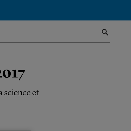
2017
a science et