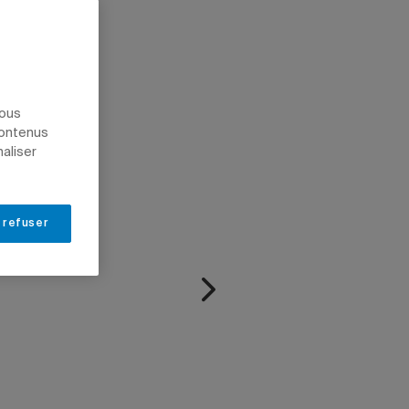
nous
contenus
naliser
 refuser