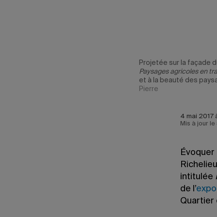
uin prochain,
Projetée sur la façade d
lité agricole
Paysages agricoles en tr
t.
Nathalie St-
et à la beauté des paysa
Pierre
4 mai 2017 
Mis à jour l
Évoquer l
Richelieu
intitulée
de l’
expos
Quartier 