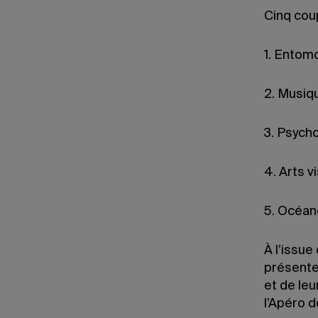
Cinq cou
1. Entom
2. Musiq
3. Psych
4. Arts 
5. Océan
À l’issue
présente
et de leu
l’Apéro d