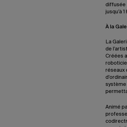
diffusée 
jusqu’à 1
À la Gal
La Galer
de l’arti
Créées av
roboticie
réseaux d
d’ordina
système 
permetta
Animé par
professeu
codirectr