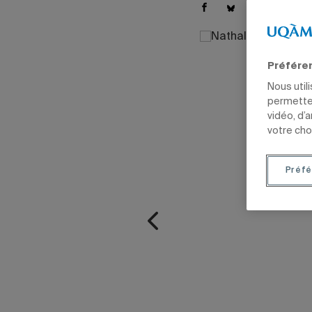
Préfére
Nous util
permetten
vidéo, d’
votre cho
Préfé