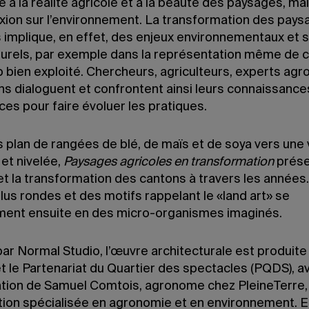
 la réalité agricole et à la beauté des paysages, mai
exion sur l’environnement. La transformation des pay
 implique, en effet, des enjeux environnementaux et s
lturels, par exemple dans la représentation même de c
 bien exploité. Chercheurs, agriculteurs, experts ag
ns dialoguent et confrontent ainsi leurs connaissance
es pour faire évoluer les pratiques.
s plan de rangées de blé, de maïs et de soya vers une
et nivelée,
Paysages agricoles en transformation
prése
et la transformation des cantons à travers les années
us rondes et des motifs rappelant le «land art» se
ment ensuite en des micro-organismes imaginés.
ar Normal Studio, l’œuvre architecturale est produite
 le Partenariat du Quartier des spectacles (PQDS), av
ation de Samuel Comtois, agronome chez PleineTerre,
tion spécialisée en agronomie et en environnement. El