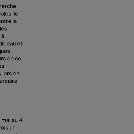
cherche
oles, le
ntre la
des
 à
raldeau et
iques
urs de ce
es
 lors de
ersaire
 mai au 4
fois un