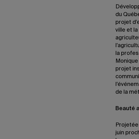
Développ
du Québec
projet d’
ville et 
agriculte
l’agricul
la profe
Monique 
projet in
communica
l’événem
de la mé
Beauté a
Projetée
juin proc