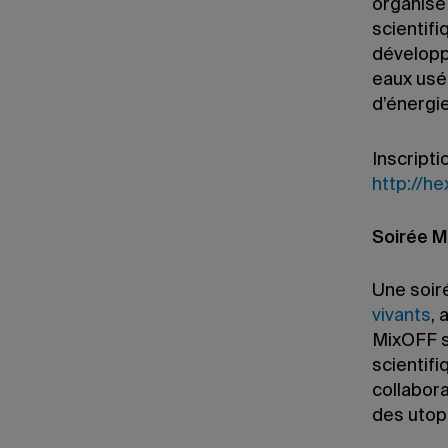
organisé 
scientifi
développ
eaux usé
d’énergi
Inscriptio
http://h
Soirée 
Une soir
vivants
, 
MixOFF s
scientifi
collabora
des utop