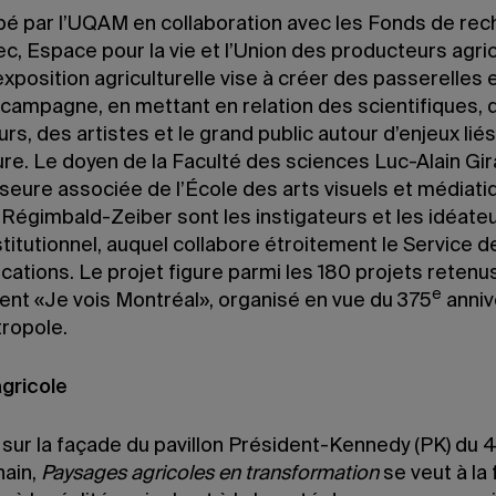
é par l’UQAM en collaboration avec les Fonds de re
, Espace pour la vie et l’Union des producteurs agric
exposition agriculturelle vise à créer des passerelles e
la campagne, en mettant en relation des scientifiques, 
urs, des artistes et le grand public autour d’enjeux liés
ture. Le doyen de la Faculté des sciences Luc-Alain Gi
sseure associée de l’École des arts visuels et médiat
Régimbald-Zeiber sont les instigateurs et les idéate
stitutionnel, auquel collabore étroitement le Service d
tions. Le projet figure parmi les 180 projets retenus
e
ent «Je vois Montréal», organisé en vue du 375
anniv
tropole.
gricole
 sur la façade du pavillon Président-Kennedy (PK) du 4
hain,
Paysages agricoles en transformation
se veut à la 