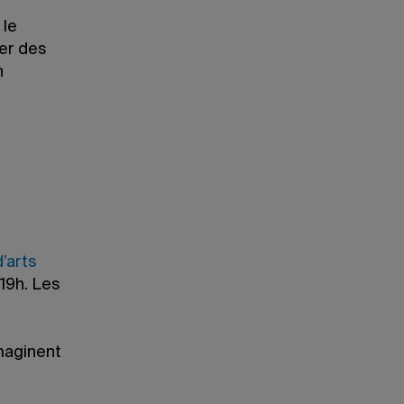
 le
ter des
n
d’arts
 19h. Les
imaginent