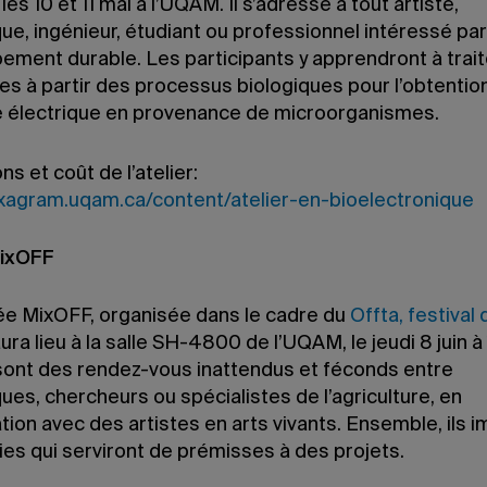
les 10 et 11 mai à l’UQAM. Il s’adresse à tout artiste,
que, ingénieur, étudiant ou professionnel intéressé par
ement durable. Les participants y apprendront à trai
es à partir des processus biologiques pour l’obtentio
e électrique en provenance de microorganismes.
ns et coût de l’atelier:
exagram.uqam.ca/content/atelier-en-bioelectronique
MixOFF
ée MixOFF, organisée dans le cadre du
Offta, festival 
aura lieu à la salle SH-4800 de l’UQAM, le jeudi 8 juin à
ont des rendez-vous inattendus et féconds entre
ques, chercheurs ou spécialistes de l’agriculture, en
tion avec des artistes en arts vivants. Ensemble, ils 
ies qui serviront de prémisses à des projets.