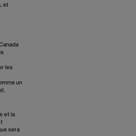
, et
 Canada
as
.
er les
 comme un
l,
 et la
et
que sera