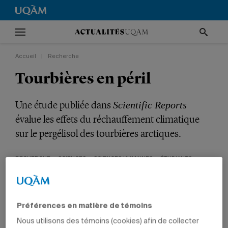
Accueil
|
Recherche
Tourbières en péril
Une étude publiée dans
Scientific Reports
évalue les effets du réchauffement climatique
sur le pergélisol des tourbières arctiques.
RECHERCHE
SCIENCES
SCIENCES HUMAINES
ÉTUDIANTS
PROFESSEURS
Préférences en matière de témoins
Nous utilisons des témoins (cookies) afin de collecter